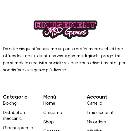
Da oltre cinquant’anni siamo un punto di riferimento nel settore,
offrendo ai nostri clienti una vasta gamma di giochi, progettati
per stimolare creatività, socializzazione e puro divertimento. per
soddisfare le esigenze più diverse.
Categorie
Menù
Account
Boxing
Home
Carrello
Distributori
Chi siamo
Il mio account
meccanici
Shop
My orders
Giochi a premio
Contatti
Wishlist