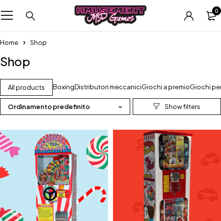
0
Home
Shop
Shop
Boxing
Distributori meccanici
Giochi a premio
Giochi pe
All products
Ordinamento predefinito