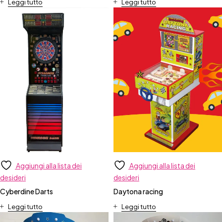
Leggi tutto
Leggi tutto
Aggiungi alla lista dei
Aggiungi alla lista dei
desideri
desideri
Cyberdine Darts
Daytona racing
Leggi tutto
Leggi tutto