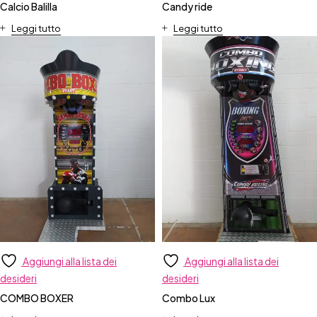
Calcio Balilla
Candy ride
Leggi tutto
Leggi tutto
Aggiungi alla lista dei
Aggiungi alla lista dei
desideri
desideri
COMBO BOXER
Combo Lux