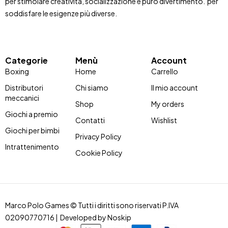
per stimolare creatività, socializzazione e puro divertimento. per
soddisfare le esigenze più diverse.
Categorie
Menù
Account
Boxing
Home
Carrello
Distributori
Chi siamo
Il mio account
meccanici
Shop
My orders
Giochi a premio
Contatti
Wishlist
Giochi per bimbi
Privacy Policy
Intrattenimento
Cookie Policy
Marco Polo Games © Tutti i diritti sono riservati P.IVA
02090770716 | Developed by
Noskip