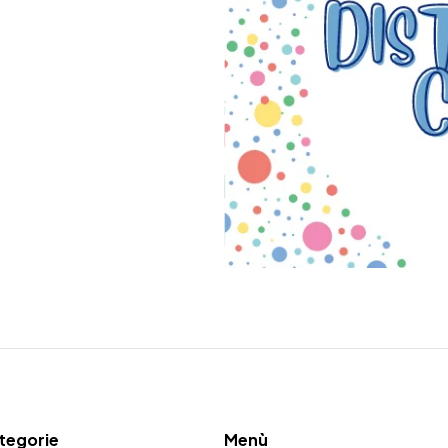
Aggiungi alla lista dei
desideri
New Telephone London Style
tegorie
Menù