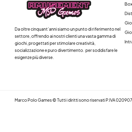
Box
Dis
Gio
Da oltre cinquant’anni siamo un punto di riferimento nel
Gio
settore, offrendo ai nostri clienti una vasta gamma di
Int
giochi, progettati per stimolare creatività,
socializzazione e puro divertimento. per soddisfare le
esigenze più diverse.
Marco Polo Games © Tutti i diritti sono riservati P.IVA 020