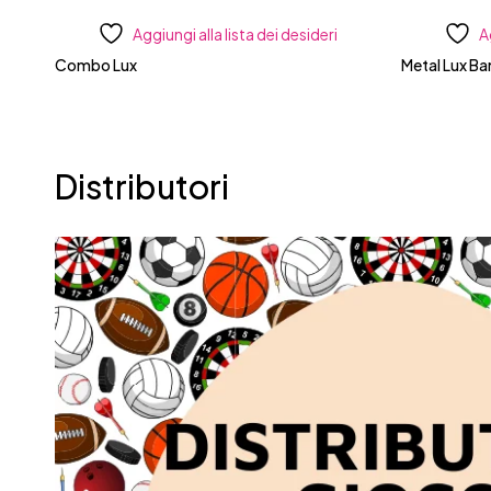
Aggiungi alla lista dei desideri
A
Combo Lux
Metal Lux B
Distributori