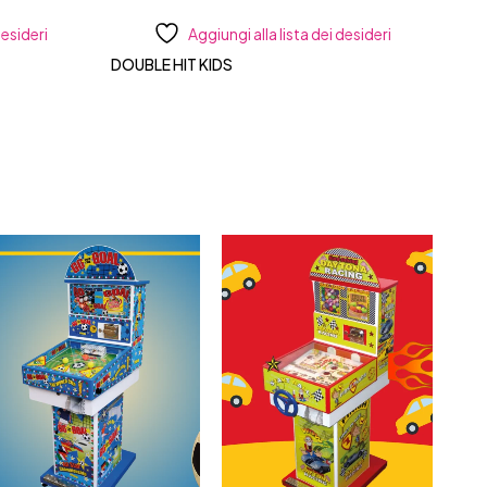
desideri
Aggiungi alla lista dei desideri
DOUBLE HIT KIDS
Com