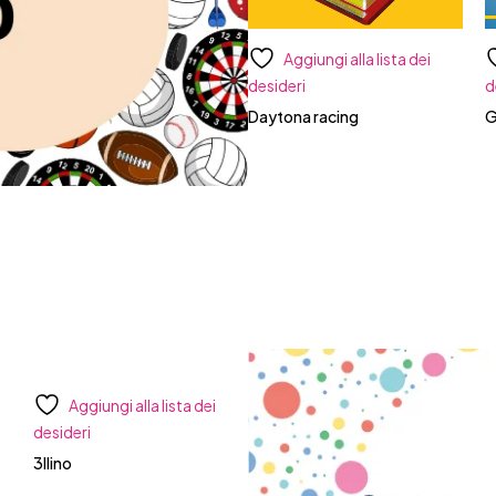
Aggiungi alla lista dei
Aggiungi alla lista dei
desideri
desideri
d
Daytona racing
Go goal
D
Aggiungi alla lista dei
desideri
Wonder