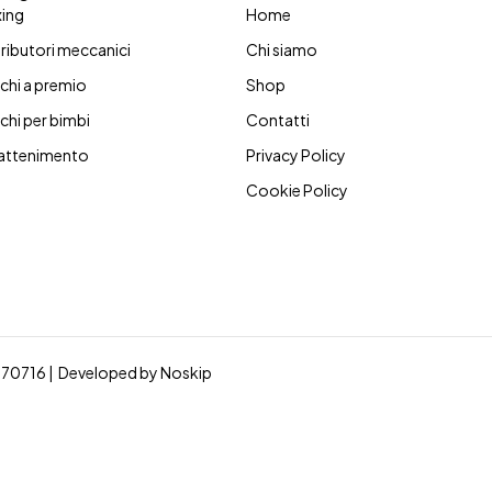
ing
Home
tributori meccanici
Chi siamo
chi a premio
Shop
chi per bimbi
Contatti
rattenimento
Privacy Policy
Cookie Policy
90770716 | Developed by
Noskip