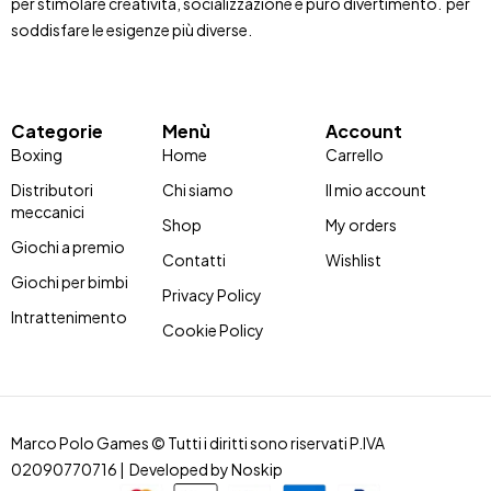
per stimolare creatività, socializzazione e puro divertimento. per
soddisfare le esigenze più diverse.
Categorie
Menù
Account
Boxing
Home
Carrello
Distributori
Chi siamo
Il mio account
meccanici
Shop
My orders
Giochi a premio
Contatti
Wishlist
Giochi per bimbi
Privacy Policy
Intrattenimento
Cookie Policy
Marco Polo Games © Tutti i diritti sono riservati P.IVA
02090770716 | Developed by
Noskip