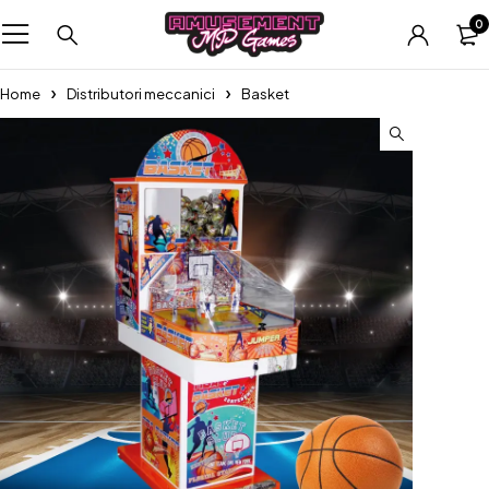
0
Home
Distributori meccanici
Basket