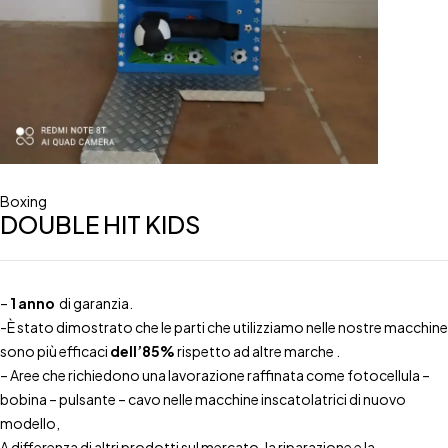
Boxing
DOUBLE HIT KIDS
–
1 anno
di garanzia.
-È stato dimostrato che le parti che utilizziamo nelle nostre macchine
sono più efficaci
dell’85%
rispetto ad altre marche .
– Aree che richiedono una lavorazione raffinata come fotocellula –
bobina – pulsante – cavo nelle macchine inscatolatrici di nuovo
modello,
A differenza di altri prodotti sul mercato, la riparazione e la