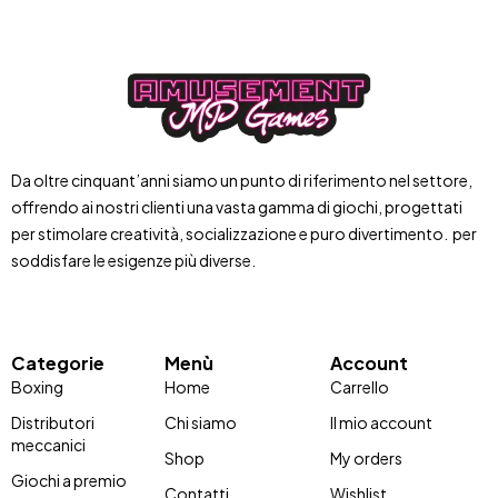
Da oltre cinquant’anni siamo un punto di riferimento nel settore,
offrendo ai nostri clienti una vasta gamma di giochi, progettati
per stimolare creatività, socializzazione e puro divertimento. per
soddisfare le esigenze più diverse.
Categorie
Menù
Account
Boxing
Home
Carrello
Distributori
Chi siamo
Il mio account
meccanici
Shop
My orders
Giochi a premio
Contatti
Wishlist