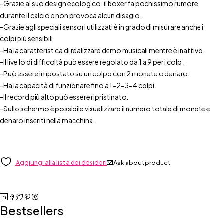
-Grazie al suo design ecologico, il boxer fa pochissimo rumore
durante il calcio e non provoca alcun disagio.
-Grazie agli speciali sensori utilizzati è in grado di misurare anche i
colpi più sensibili.
-Ha la caratteristica di realizzare demo musicali mentre è inattivo.
-Il livello di difficoltà può essere regolato da 1 a 9 per i colpi.
-Può essere impostato su un colpo con 2 monete o denaro.
-Ha la capacità di funzionare fino a 1-2-3-4 colpi.
-Il record più alto può essere ripristinato.
-Sullo schermo è possibile visualizzare il numero totale di monete e
denaro inseriti nella macchina.
Aggiungi alla lista dei desideri
Ask about product
Bestsellers