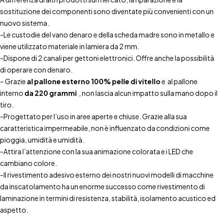
sostituzione dei componenti sono diventate più convenienti con un
nuovo sistema.
-Le custodie del vano denaro e della scheda madre sono in metallo e
viene utilizzato materiale in lamiera da 2 mm.
-Dispone di 2 canali per gettoni elettronici. Offre anche la possibilità
di operare con denaro.
– Grazie
al pallone esterno 100% pelle di vitello
e al pallone
interno
da 220 grammi
, non lascia alcun impatto sulla mano dopo il
tiro.
-Progettato per l’uso in aree aperte e chiuse. Grazie alla sua
caratteristica impermeabile, non è influenzato da condizioni come
pioggia, umidità e umidità.
-Attira l’attenzione con la sua animazione colorata e i LED che
cambiano colore.
-Il rivestimento adesivo esterno dei nostri nuovi modelli di macchine
da inscatolamento ha un enorme successo come rivestimento di
laminazione in termini di resistenza, stabilità, isolamento acustico ed
aspetto.