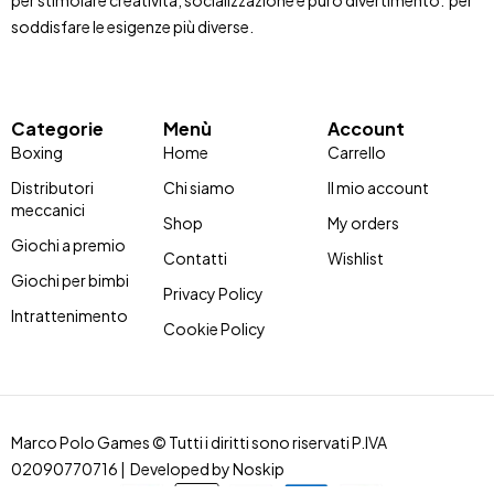
per stimolare creatività, socializzazione e puro divertimento. per
soddisfare le esigenze più diverse.
Categorie
Menù
Account
Boxing
Home
Carrello
Distributori
Chi siamo
Il mio account
meccanici
Shop
My orders
Giochi a premio
Contatti
Wishlist
Giochi per bimbi
Privacy Policy
Intrattenimento
Cookie Policy
Marco Polo Games © Tutti i diritti sono riservati P.IVA
02090770716 | Developed by
Noskip