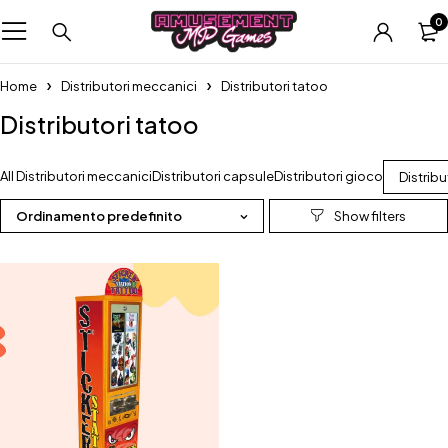
0
Home
Distributori meccanici
Distributori tatoo
Distributori tatoo
All Distributori meccanici
Distributori capsule
Distributori gioco
Distribu
Ordinamento predefinito